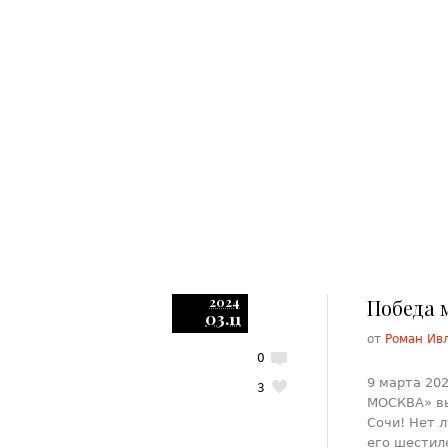
2024
Победа 
03.11
от
Роман Ив
0
9 марта 20
3
МОСКВА» вы
Сочи! Нет 
его шестил