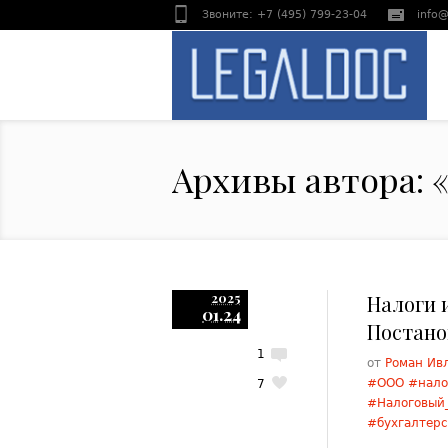
Звоните: +7 (495) 799-23-04
info@
Архивы автора: 
2025
Налоги 
01.24
Постано
1
от
Роман Ив
#ООО #нало
7
#Налоговый
#бухгалтерс