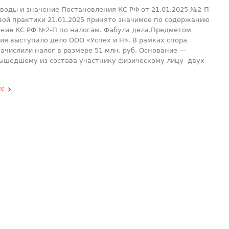
воды и значение Постановления КС РФ от 21.01.2025 №2-П
вой практики 21.01.2025 принято значимое по содержанию
ние КС РФ №2-П по налогам. Фабула дела.Предметом
ия выступало дело ООО «Успех и Н». В рамках спора
ачислили налог в размере 51 млн. руб. Основание —
ышедшему из состава участнику физическому лицу двух
ее