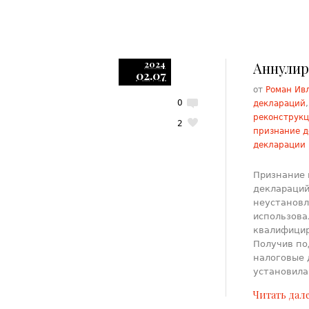
2024
Аннулир
02.07
от
Роман Ив
0
деклараций
реконструк
2
признание 
декларации
Признание 
деклараций
неустановл
использова
квалифицир
Получив по
налоговые 
установила
Читать дал