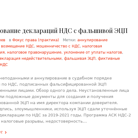
ование деклараций НДС с фальшивой ЭЦП
лев
в
Фокус права (практика)
Метки:
аннулирование
,
возмещение НДС
,
мошенничество с НДС
,
налоговая
ция
,
налоговое правонарушение. уклонение от уплаты налогов
,
декларация недействительными
,
фальшивая ЭЦП
,
фиктивные
 НДС
неподанными и аннулирование в судебном порядке
 по НДС, подписанных фальсифицированной ЭЦП
енными лицами. Обзор одного дела. Неустановленные лица
ли подложные документы для создания и получения
ованной ЭЦП на имя директора компании доверителя.
дпись, злоумышленники, используя ЭЦП сдали уточнённые
декларации по НДС за 2019-2021 годы. Программа АСК НДС-2
 налоговые разрывы, недостоверность…
ее