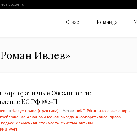
legaldoctor.ru
О нас
Команда
У
«Роман Ивлев»
и Корпоративные Обязанности:
вление КС РФ №2-П
лев
в
Фокус права (практика)
Метки:
#КС_РФ #налоговые_споры
гообложение #экономическая_выгода #корпоративное_право
_кодекс #рыночная_стоимость #чистые_активы
кий_учет