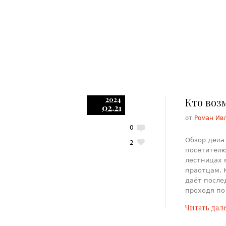
2024
Кто воз
02.21
от
Роман Ив
0
Обзор дела
2
посетителю
лестницах 
праотцам. 
даёт после
проходя по
Читать дал