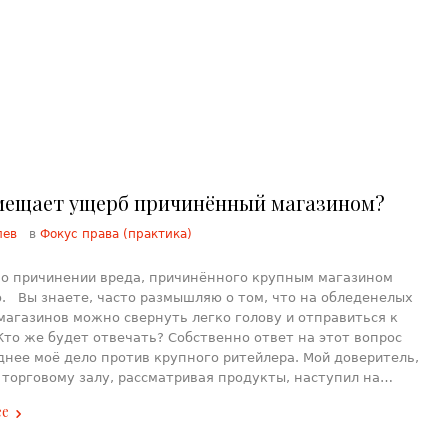
мещает ущерб причинённый магазином?
лев
в
Фокус права (практика)
 о причинении вреда, причинённого крупным магазином
. Вы знаете, часто размышляю о том, что на обледенелых
магазинов можно свернуть легко голову и отправиться к
Кто же будет отвечать? Собственно ответ на этот вопрос
днее моё дело против крупного ритейлера. Мой доверитель,
 торговому залу, рассматривая продукты, наступил на…
ее