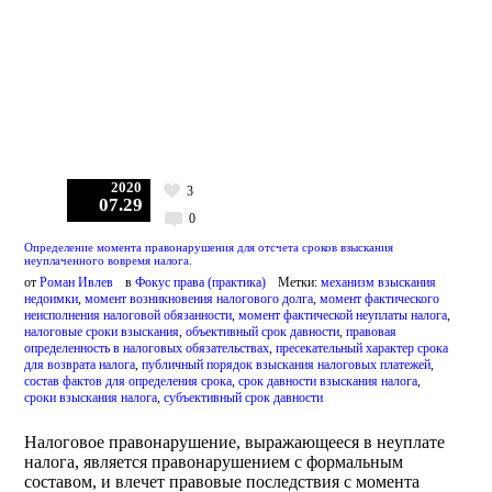
2020
3
07.29
0
Определение момента правонарушения для отсчета сроков взыскания
неуплаченного вовремя налога.
от
Роман Ивлев
в
Фокус права (практика)
Метки:
механизм взыскания
недоимки
,
момент возникновения налогового долга
,
момент фактического
неисполнения налоговой обязанности
,
момент фактической неуплаты налога
,
налоговые сроки взыскания
,
объективный срок давности
,
правовая
определенность в налоговых обязательствах
,
пресекательный характер срока
для возврата налога
,
публичный порядок взыскания налоговых платежей
,
состав фактов для определения срока
,
срок давности взыскания налога
,
сроки взыскания налога
,
субъективный срок давности
Налоговое правонарушение, выражающееся в неуплате
налога, является правонарушением с формальным
составом, и влечет правовые последствия с момента