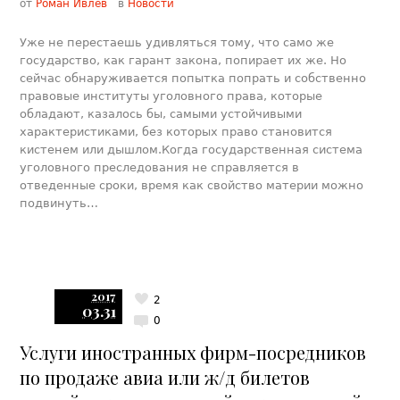
от
Роман Ивлев
в
Новости
Уже не перестаешь удивляться тому, что само же
государство, как гарант закона, попирает их же. Но
сейчас обнаруживается попытка попрать и собственно
правовые институты уголовного права, которые
обладают, казалось бы, самыми устойчивыми
характеристиками, без которых право становится
кистенем или дышлом.Когда государственная система
уголовного преследования не справляется в
отведенные сроки, время как свойство материи можно
подвинуть…
2017
2
03.31
0
Услуги иностранных фирм-посредников
по продаже авиа или ж/д билетов