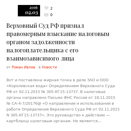
2016
2
02.03
0
Верховный Суд РФ признал
правомерным взыскание налоговым
органом задолженности
налогоплательщика с его
взаимозависимого лица
от
Роман Ивлев
в
Новости
Вот и поставлена жирная точка в деле ЗАО и ООО
«Королевская вода» Определением Верховного Суда
РФ от 02.11.2015 № 305-КГ15-13737. В налоговые
органы направлено Письмо ФНС России от 18.11.2015
№ СА-4-7/20176@ «О направлении и использовании в
работе Определения Верховного Суда РФ от 02.11.2015
N 305-КГ15-13737». Это руководство к действию —
картбланш налоговым органам. Не является…