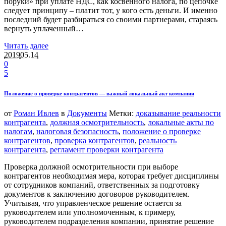
поруки» при уплате НДС, как косвенного налога, по цепочке
следует принципу – платит тот, у кого есть деньги. И именно
последний будет разбираться со своими партнерами, стараясь
вернуть уплаченный…
Читать далее
2019
05.14
0
5
Положение о проверке контрагентов — важный локальный акт компании
от
Роман Ивлев
в
Документы
Метки:
доказывание реальности
контрагента
,
должная осмотрительность
,
локальные акты по
налогам
,
налоговая безопасность
,
положение о проверке
контрагентов
,
проверка контрагентов
,
реальность
контрагента
,
регламент проверки контрагента
Проверка должной осмотрительности при выборе
контрагентов необходимая мера, которая требует дисциплины
от сотрудников компаний, ответственных за подготовку
документов к заключению договоров руководителем.
Учитывая, что управленческое решение остается за
руководителем или уполномоченным, к примеру,
руководителем подразделения компании, принятие решение