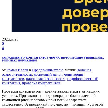
2020
07.25
0
4
ЗАПРАШИВАТЬ У КОНТРАГЕНТОВ ЛЮБУЮ ИНФОРМАЦИЮ В НЫНЕШНИХ
ВРЕМЕНАХ НОРМАЛЬНО!
от
Роман Ивлев
в
Предпринимателю
Метки:
должная
осмотрительность
,
косвенный налог
,
мониторинг
контрагентов
,
налоговая безопасность
,
недобросовестный
контрагент
,
проверка контрагентов
Проверка контрагентов – крайне важная мера в нынешних
условиях. При заключении договора с неблагонадежной
компанией риск налоговых притязаний возрастает
существенно. А введенный по существу «принцип круговой