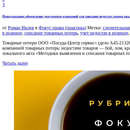
3
Ненадлежащее оформление документов-оснований для списания недостач товара ква
от
Роман Ивлев
в
Фокус права (практика)
Метки:
сличительная
в рознице
,
списание товарных потерь
,
учет недостач в рознице
Товарные потери ООО «Посуда-Центр сервис» (дело А45-21326
компанией товарных потерь: недостачи товаров — бой, лом, кр
локального акта «Методики выявления и списания товарных п
Читать далее