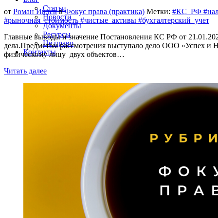
Статьи
от
Роман Ивлев
в
Фокус права (практика)
Метки:
#КС_РФ #нал
Новости
#рыночная_стоимость #чистые_активы #бухгалтерский_учет
Документы
Ресурсы
Главные выводы и значение Постановления КС РФ от 21.01.20
Не право
дела.Предметом рассмотрения выступало дело ООО «Успех и Н»
Контакты
физическому лицу двух объектов…
Читать далее