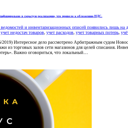
лифицировано в скрытую реализацию, что привело к обложению НДС.
 ведомостей и инвентаризационных описей появились лишь на до
,
учет недостач товаров
,
учет расходов
,
учет товарных потерь
,
учё
/2019) Интересное дело рассмотрено Арбитражным судом Новоси
ажи из торговых залов сети магазинов для целей списания. Инв
отерь». Важно оговориться, что локальный…