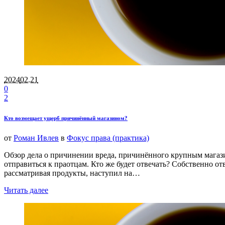
2024
02.21
0
2
Кто возмещает ущерб причинённый магазином?
от
Роман Ивлев
в
Фокус права (практика)
Обзор дела о причинении вреда, причинённого крупным магази
отправиться к праотцам. Кто же будет отвечать? Собственно от
рассматривая продукты, наступил на…
Читать далее