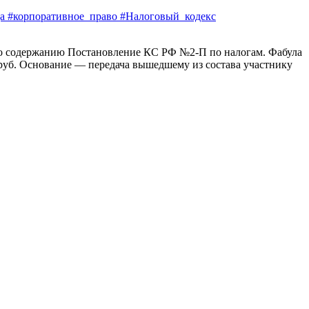
 #корпоративное_право #Налоговый_кодекс
 по содержанию Постановление КС РФ №2-П по налогам. Фабула
 руб. Основание — передача вышедшему из состава участнику