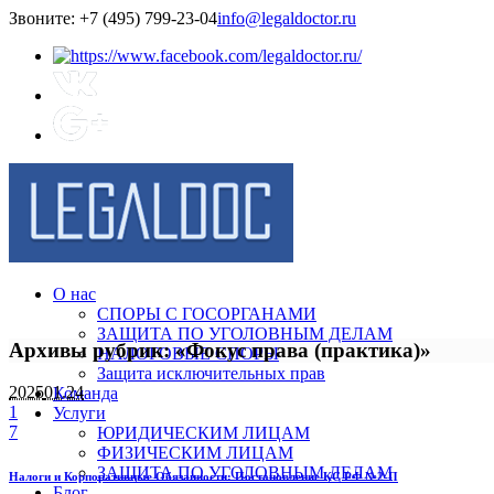
Звоните: +7 (495) 799-23-04
info@legaldoctor.ru
О нас
СПОРЫ С ГОСОРГАНАМИ
ЗАЩИТА ПО УГОЛОВНЫМ ДЕЛАМ
Архивы рубрик: «Фокус права (практика)»
НАЛОГОВЫЕ СПОРЫ
Защита исключительных прав
2025
01.24
Команда
1
Услуги
7
ЮРИДИЧЕСКИМ ЛИЦАМ
ФИЗИЧЕСКИМ ЛИЦАМ
ЗАЩИТА ПО УГОЛОВНЫМ ДЕЛАМ
Налоги и Корпоративные Обязанности: Постановление КС РФ №2-П
Блог