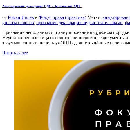
Аннулирование деклараций НДС с фальшивой ЭЦП
от
Роман Ивлев
в
Фокус права (практика)
Метки:
аннулирован
уплаты налогов
,
признание декларация недействительными
,
ф
Признание неподанными и аннулирование в судебном порядке
Неустановленные лица использовали подложные документы дл
злоумышленники, используя ЭЦП сдали уточнённые налоговые
Читать далее